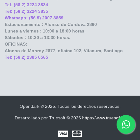
Tel: (56 2) 3224 3834
Tel: (56 2) 3224 3835
Whatsapp: (56 9) 2007 8859
Estacionamiento : Alonso de Cordova 2860
Lunes a viernes : 10:00 a 18:00 horas.
Sábados : 10:30 a 13:30 horas.
OFICINAS:
Alonso de Monroy
2677, oficina 102, Vitacura, Santiago
Tel: (56 2) 2385 0565
Opendark © 2026. Todos los derechos reservados.
Desarrollado por Truesoft © 2026
https://www.truesoft.cl